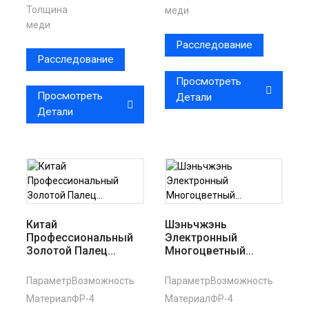
Толщина
меди
меди
Расследование
Расследование
Просмотреть
Просмотреть
Детали
Детали
Китай
Шэньчжэнь
Профессиональный
Электронный
Золотой Палец...
Многоцветный...
Параметр
Возможность
Параметр
Возможность
Материал
ФР-4
Материал
ФР-4