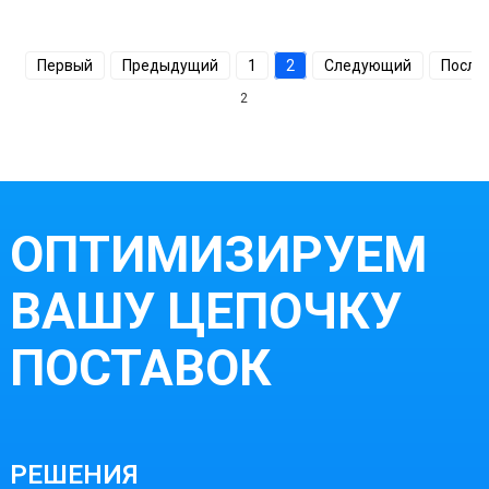
Первый
Предыдущий
1
2
Следующий
После
2
ОПТИМИЗИРУЕМ
ВАШУ ЦЕПОЧКУ
ПОСТАВОК
РЕШЕНИЯ