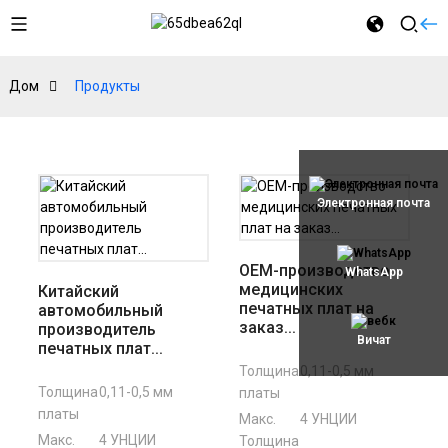
Дом
Продукты
Электронная почта
OEM-производство
WhatsApp
медицинских
Китайский
печатных плат на
автомобильный
заказ...
производитель
Вичат
печатных плат...
Толщина
0,11-0,5 мм
Толщина
0,11-0,5 мм
платы
платы
Макс.
4 УНЦИИ
Макс.
4 УНЦИИ
Толщина