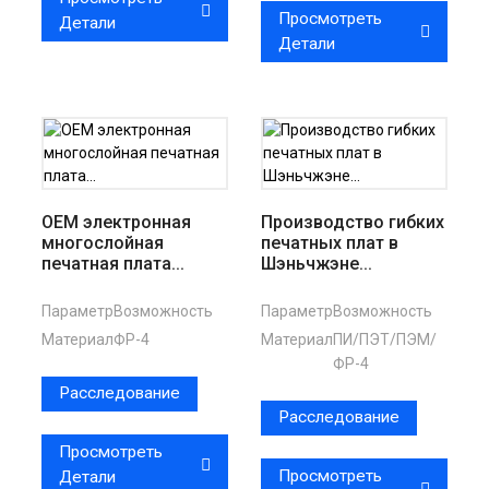
Просмотреть
Детали
Детали
OEM электронная
Производство гибких
многослойная
печатных плат в
печатная плата...
Шэньчжэне...
Параметр
Возможность
Параметр
Возможность
Материал
ФР-4
Материал
ПИ/ПЭТ/ПЭМ/
ФР-4
Расследование
Расследование
Просмотреть
Просмотреть
Детали